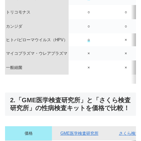
トリコモナス
○
○
カンジダ
○
○
ヒトパピローマウイルス（HPV）
○
×
マイコプラズマ・ウレアプラズマ
×
×
一般細菌
×
×
2.「GME医学検査研究所」と「さくら検査
研究所」の性病検査キットを価格で比較！
価格
GME医学検査研究所
さくら検査