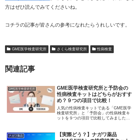
方はぜひ読んでみてくださいね。
コチラの記事が皆さんの参考になれたらうれしいです。
GME医学検査研究所
さくら検査研究所
性病検査
関連記事
GME医学検査研究所と予防会の
GME医学検査研究所
性病検査キットはどちらがおすす
め？９つの項目で比較！
人気の性病検査キットである「GME医学
検査研究所」と「予防会」の性病検査キ
ットを９つの項目で比較してみました。
今回は、性病検査キットを購入する際に
基本となる「1.検査項目」「2.価格」「3.
配送料」「4.キット受取方法」「5.差出人
【実際どう？】ナガワ薬品
ナガワ薬品
名の記載方法」「6.検査結果の日数」「7.