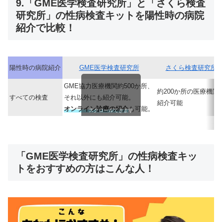
9.「GME医学検査研究所」と「さくら検査
研究所」の性病検査キットを陽性時の病院
紹介で比較！
陽性時の病院紹介
GME医学検査研究所
さくら検査研究所
GME協力医療機関約500か所、
約200か所の医療機関
すべての検査
それ以外にも紹介可能。
紹介可能
オンライン診療
の紹介
も可能。
スクロールできます
「GME医学検査研究所」の性病検査キッ
トをおすすめの方はこんな人！