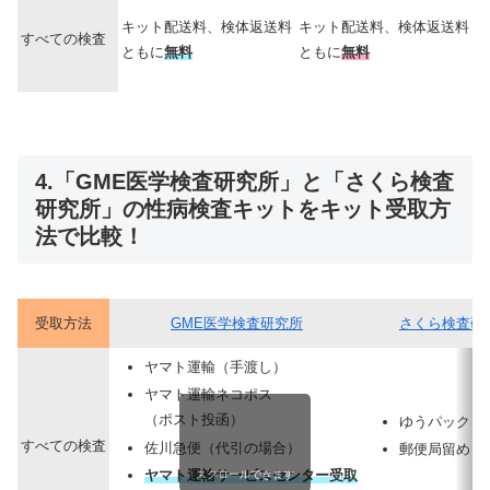
キット配送料、検体返送料
キット配送料、検体返送料
すべての検査
ともに
無料
ともに
無料
4.「GME医学検査研究所」と「さくら検査
研究所」の性病検査キットをキット受取方
法で比較！
受取方法
GME医学検査研究所
さくら検査研
ヤマト運輸（手渡し）
ヤマト運輸ネコポス
（ポスト投函）
ゆうパック（
すべての検査
佐川急便（代引の場合）
郵便局留め
ヤマト運輸サービスセンター受取
スクロールできます