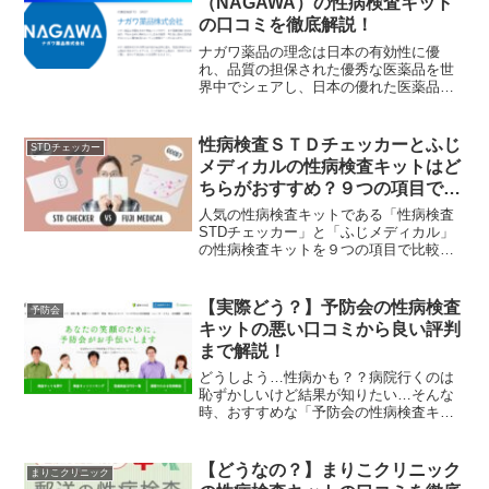
（NAGAWA）の性病検査キット
匿名検査の有無」「8.相談の有無」「9.陽
の口コミを徹底解説！
性時の病院紹介」を徹底比較していま
す。両社の良いところ悪いところ包み隠
ナガワ薬品の理念は日本の有効性に優
さずお伝えしていきます。これからどち
れ、品質の担保された優秀な医薬品を世
らを買おうか迷っている方の参考になれ
界中でシェアし、日本の優れた医薬品
ば幸いです。
を、世界の子供達、人々に届け、健やか
で笑顔あふれる世界になるよう努めるこ
とです。性病検査キットにはいろんな種
性病検査ＳＴＤチェッカーとふじ
STDチェッカー
類がありますがその中でも人気、金額、
メディカルの性病検査キットはど
検査方法など実際に使用した方の口コミ
ちらがおすすめ？９つの項目で比
をご紹介したいと思います。
較！
人気の性病検査キットである「性病検査
STDチェッカー」と「ふじメディカル」
の性病検査キットを９つの項目で比較し
てみました。今回は、性病検査キットを
購入する際に基本となる「1.検査項目」
「2.価格」「3.配送料」「4.キット受取方
【実際どう？】予防会の性病検査
予防会
法」「5.差出人名の記載方法」「6.検査結
キットの悪い口コミから良い評判
果の日数」「7.匿名検査の有無」「8.相談
まで解説！
の有無」「9.陽性時の病院紹介」を徹底
比較しています。両社の良いところ悪い
どうしよう…性病かも？？病院行くのは
ところ包み隠さずお伝えしていきます。
恥ずかしいけど結果が知りたい…そんな
これからどちらを買おうか迷っている方
時、おすすめな「予防会の性病検査キッ
の参考になれば幸いです。
ト」の口コミをご紹介します。 調べてみ
ると、良い口コミ～悪い評判までありま
した。ここではあくまでも中立的な立場
【どうなの？】まりこクリニック
まりこクリニック
で嘘なく真実を伝えていけたらと思いま