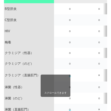
B型肝炎
○
○
C型肝炎
○
○
HIV
○
○
梅毒
○
○
クラミジア（性器）
○
○
クラミジア（のど）
○
○
クラミジア（直腸肛門）
○
×
淋菌（性器）
○
○
スクロールできます
淋菌（のど）
○
○
淋菌（直腸肛門）
○
×