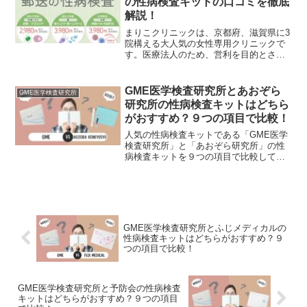
の性病検査キットの口コミを徹底
す。「予防会の性病検査キット」を購入
解説！
しようかどうか迷っている方の参考にな
れば嬉しいです。
まりこクリニックは、京都府、滋賀県に3
院構える大人気の女性専用クリニックで
す。医療法人のため、営利を目的とされ
ておらず、安くて定評があります。性病
検査キットにはいろんな種類があります
がその中でも人気、金額、検査方法など
GME医学検査研究所とあおぞら
GME医学検査研究所
実際に使用した方の口コミをご紹介した
研究所の性病検査キットはどちら
いと思います。
がおすすめ？９つの項目で比較！
人気の性病検査キットである「GME医学
検査研究所」と「あおぞら研究所」の性
病検査キットを９つの項目で比較してみ
ました。今回は、性病検査キットを購入
する際に基本となる「1.検査項目」「2.価
格」「3.配送料」「4.キット受取方法」
「5.差出人名の記載方法」「6.検査結果の
日数」「7.匿名検査の有無」「8.相談の有
無」「9.陽性時の病院紹介」を徹底比較
GME医学検査研究所とふじメディカルの
しています。両社の良いところ悪いとこ
性病検査キットはどちらがおすすめ？９
ろ包み隠さずお伝えしていきます。これ
つの項目で比較！
からどちらを買おうか迷っている方の参
考になれば幸いです。
GME医学検査研究所と予防会の性病検査
キットはどちらがおすすめ？９つの項目