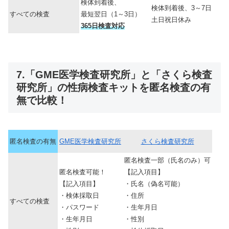
検体到着後、
検体到着後、3～7日
すべての検査
最短翌日（1～3日）
土日祝日休み
365日検査対応
7.「GME医学検査研究所」と「さくら検査
研究所」の性病検査キットを匿名検査の有
無で比較！
匿名検査の有無
GME医学検査研究所
さくら検査研究所
匿名検査一部（氏名のみ）可
匿名検査可能！
【記入項目】
【記入項目】
・氏名（偽名可能）
・検体採取日
・住所
すべての検査
・パスワード
・生年月日
・生年月日
・性別