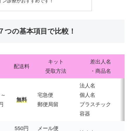
イン診療がおすすめです！
７つの基本項目で比較！
キット
差出人名
配送料
受取方法
・商品名
法人名
円～
宅急便
個人名
無料
0円
郵便局留
プラスチック
3
容器
550円
メール便