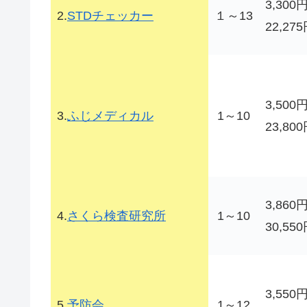
3,300
2.
STDチェッカー
１～13
22,27
3,500
3.
ふじメディカル
1～10
23,80
3,860
4.
さくら検査研究所
1～10
30,55
3,550
5.
予防会
1～12