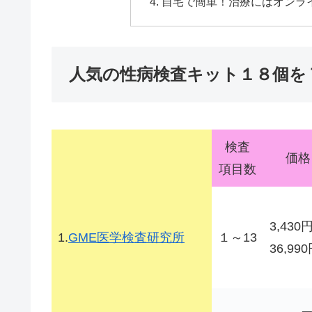
自宅で簡単！治療にはオンラ
人気の性病検査キット１８個を
検査
価格
項目数
3,430
1.
GME医学検査研究所
１～13
36,99