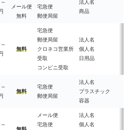
円～
法人名
メール便
宅急便
5円
商品
無料
郵便局留
宅急便
郵便局留
法人名
円～
無料
クロネコ営業所
個人名
0円
受取
日用品
コンビニ受取
法人名
円～
宅急便
3
無料
プラスチック
0円
郵便局留
容器
メール便
法人名
円～
宅急便
個人名
2
無料