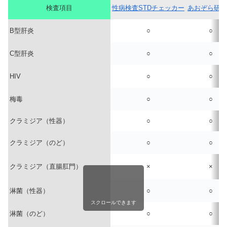
検査項目
性病検査STDチェッカー
あおぞら研究
B型肝炎
○
○
C型肝炎
○
○
HIV
○
○
梅毒
○
○
クラミジア（性器）
○
○
クラミジア（のど）
○
○
クラミジア（直腸肛門）
×
×
淋菌（性器）
○
○
スクロールできます
淋菌（のど）
○
○