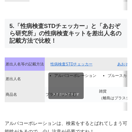
5.「性病検査STDチェッカー」と「あおぞ
ら研究所」の性病検査キットを差出人名の
記載方法で比較！
差出人名等の記載方法
性病検査STDチェッカー
あおぞ
アルバコーポレーション
ブルースカイ
差出人名
雑貨
商品名
プラスチック容器
スクロールできます
（離島はプラスチ
アルバコーポレーションは、検索をするとばれてしまう可
能性があるので、少し注意が必要ですね！