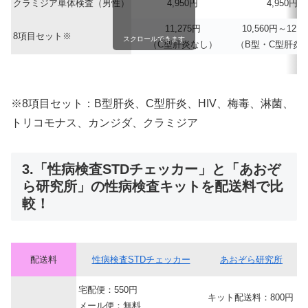
クラミジア単体検査（男性）
4,950円
4,950円
11,275円
10,560円～12,1
8項目セット※
スクロールできます
（C型肝炎なし）
（B型・C型肝炎
※8項目セット：B型肝炎、C型肝炎、HIV、梅毒、淋菌、
トリコモナス、カンジダ、クラミジア
3.「性病検査STDチェッカー」と「あおぞ
ら研究所」の性病検査キットを配送料で比
較！
配送料
性病検査STDチェッカー
あおぞら研究所
宅配便：550円
キット配送料：800円
メール便：無料