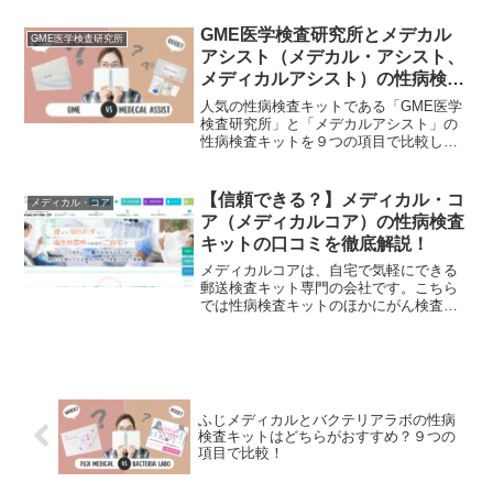
購入する際に基本となる「1.検査項目」
「2.価格」「3.配送料」「4.キット受取方
GME医学検査研究所とメデカル
GME医学検査研究所
法」「5.差出人名の記載方法」「6.検査結
アシスト（メデカル・アシスト、
果の日数」「7.匿名検査の有無」「8.相談
メディカルアシスト）の性病検査
の有無」「9.陽性時の病院紹介」を徹底
キットはどちらがおすすめ？９つ
比較しています。両社の良いところ悪い
人気の性病検査キットである「GME医学
ところ包み隠さずお伝えしていきます。
の項目で比較！
検査研究所」と「メデカルアシスト」の
これからどちらを買おうか迷っている方
性病検査キットを９つの項目で比較して
の参考になれば幸いです。
みました。今回は、性病検査キットを購
入する際に基本となる「1.検査項目」「2.
価格」「3.配送料」「4.キット受取方法」
【信頼できる？】メディカル・コ
メディカル・コア
「5.差出人名の記載方法」「6.検査結果の
ア（メディカルコア）の性病検査
日数」「7.匿名検査の有無」「8.相談の有
キットの口コミを徹底解説！
無」「9.陽性時の病院紹介」を徹底比較
しています。両社の良いところ悪いとこ
メディカルコアは、自宅で気軽にできる
ろ包み隠さずお伝えしていきます。これ
郵送検査キット専門の会社です。こちら
からどちらを買おうか迷っている方の参
では性病検査キットのほかにがん検査の
考になれば幸いです。
取り扱いもあります。また、4個セットを
購入すると1個サービスや、独自のポイン
ト制も用いているので、定期的に確認さ
れる方に好評です。性病検査キットには
いろんな種類がありますがその中でも人
気、金額、検査方法など実際に使用した
ふじメディカルとバクテリアラボの性病
方の口コミをご紹介したいと思います。
検査キットはどちらがおすすめ？９つの
項目で比較！