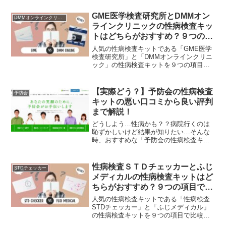
で、性病検査キットも信頼と定評があり
ます。性病検査キットにはいろんな種類
GME医学検査研究所とDMMオン
DMMオンラインクリニック
がありますがその中でも人気、金額、検
ラインクリニックの性病検査キッ
査方法など実際に使用した方の口コミを
トはどちらがおすすめ？９つの項
ご紹介したいと思います。
目で比較！
人気の性病検査キットである「GME医学
検査研究所」と「DMMオンラインクリニ
ック」の性病検査キットを９つの項目で
比較してみました。今回は、性病検査キ
ットを購入する際に基本となる「1.検査
項目」「2.価格」「3.配送料」「4.キット
【実際どう？】予防会の性病検査
予防会
受取方法」「5.差出人名の記載方法」「6.
キットの悪い口コミから良い評判
検査結果の日数」「7.匿名検査の有無」
まで解説！
「8.相談の有無」「9.陽性時の病院紹介」
を徹底比較しています。両社の良いとこ
どうしよう…性病かも？？病院行くのは
ろ悪いところ包み隠さずお伝えしていき
恥ずかしいけど結果が知りたい…そんな
ます。これからどちらを買おうか迷って
時、おすすめな「予防会の性病検査キッ
いる方の参考になれば幸いです。
ト」の口コミをご紹介します。 調べてみ
ると、良い口コミ～悪い評判までありま
した。ここではあくまでも中立的な立場
性病検査ＳＴＤチェッカーとふじ
STDチェッカー
で嘘なく真実を伝えていけたらと思いま
メディカルの性病検査キットはど
す。「予防会の性病検査キット」を購入
ちらがおすすめ？９つの項目で比
しようかどうか迷っている方の参考にな
較！
れば嬉しいです。
人気の性病検査キットである「性病検査
STDチェッカー」と「ふじメディカル」
の性病検査キットを９つの項目で比較し
てみました。今回は、性病検査キットを