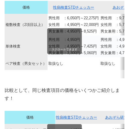
価格
性病検査STDチェッカー
あおぞら
男性用 ：6,050円～22,275円
男性用 ：9,790
複数検査（2項目以上）
女性用 ：4,950円～22,000円
女性用 ：5,720
男女兼用：4,950円～8,525円
男女兼用：5,720
男性用 ：4,950円
男性用 ：4,950
単体検査
女性用 ：4,950円～7,425円
女性用 ：4,950
スクロールできます
男女兼用：3,300円～5,060円
男女兼用：4,730
ペア検査（男女セット）
取扱なし
取扱なし
比較として、同じ検査項目の価格をいくつかご紹介しま
す！
価格
性病検査STDチェッカー
あおぞら研究