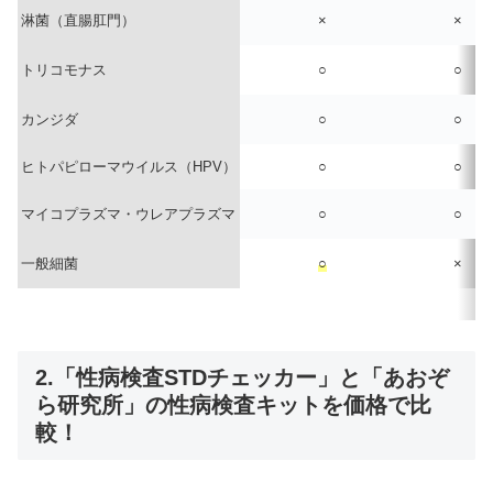
淋菌（直腸肛門）
×
×
トリコモナス
○
○
カンジダ
○
○
ヒトパピローマウイルス（HPV）
○
○
マイコプラズマ・ウレアプラズマ
○
○
一般細菌
○
×
2.「性病検査STDチェッカー」と「あおぞ
ら研究所」の性病検査キットを価格で比
較！